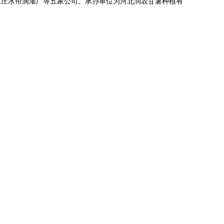
家庄水帘滴灌厂等五家公司。承办单位为河北润农甘薯种植有