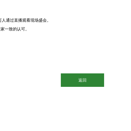
万人通过直播观看现场盛会。
大家一致的认可。
返回
项目案例
关于水帘
联系我们