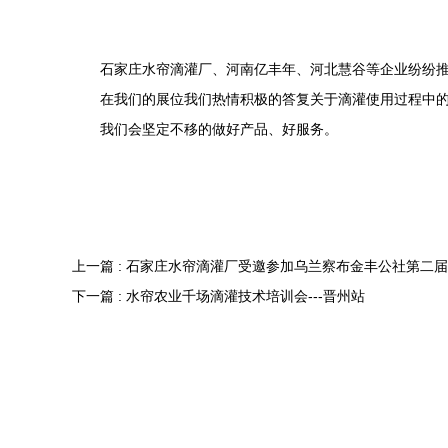
石家庄水帘滴灌厂、河南亿丰年、河北慧谷等企业纷纷推
在我们的展位我们热情积极的答复关于滴灌使用过程中
我们会坚定不移的做好产品、好服务。
上一篇 : 石家庄水帘滴灌厂受邀参加乌兰察布金丰公社第二
下一篇 : 水帘农业千场滴灌技术培训会---晋州站
网站首页
精准灌溉
作物方