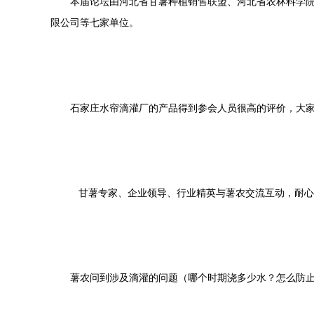
本届论坛由河北省甘薯种植销售联盟、河北省农林科学
限公司等七家单位。
石家庄水帘滴灌厂的产品得到参会人员很高的评价，大
甘薯专家、企业领导、行业精英与薯农交流互动，耐心
薯农问到涉及滴灌的问题（哪个时期浇多少水？怎么防